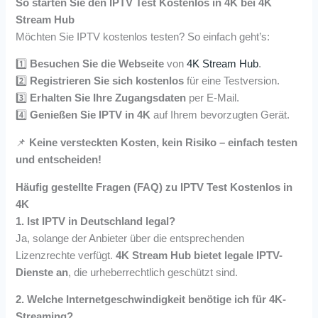
So starten Sie den IPTV Test Kostenlos in 4K bei 4K
Stream Hub
Möchten Sie IPTV kostenlos testen? So einfach geht’s:
1️⃣
Besuchen Sie die Webseite
von
4K Stream Hub
.
2️⃣
Registrieren Sie sich kostenlos
für eine Testversion.
3️⃣
Erhalten Sie Ihre Zugangsdaten
per E-Mail.
4️⃣
Genießen Sie IPTV in 4K
auf Ihrem bevorzugten Gerät.
📌
Keine versteckten Kosten, kein Risiko – einfach testen
und entscheiden!
Häufig gestellte Fragen (FAQ) zu IPTV Test Kostenlos in
4K
1. Ist IPTV in Deutschland legal?
Ja, solange der Anbieter über die entsprechenden
Lizenzrechte verfügt.
4K Stream Hub bietet legale IPTV-
Dienste an
, die urheberrechtlich geschützt sind.
2. Welche Internetgeschwindigkeit benötige ich für 4K-
Streaming?